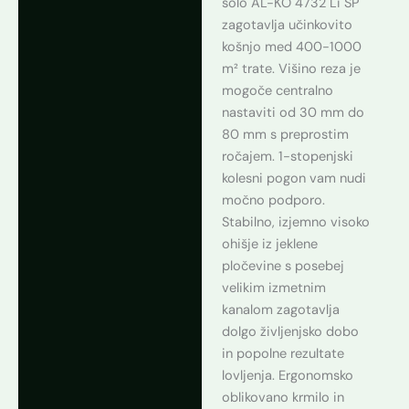
solo AL-KO 4732 Li SP
zagotavlja učinkovito
košnjo med 400-1000
m² trate. Višino reza je
mogoče centralno
nastaviti od 30 mm do
80 mm s preprostim
ročajem. 1-stopenjski
kolesni pogon vam nudi
močno podporo.
Stabilno, izjemno visoko
ohišje iz jeklene
pločevine s posebej
velikim izmetnim
kanalom zagotavlja
dolgo življenjsko dobo
in popolne rezultate
lovljenja. Ergonomsko
oblikovano krmilo in