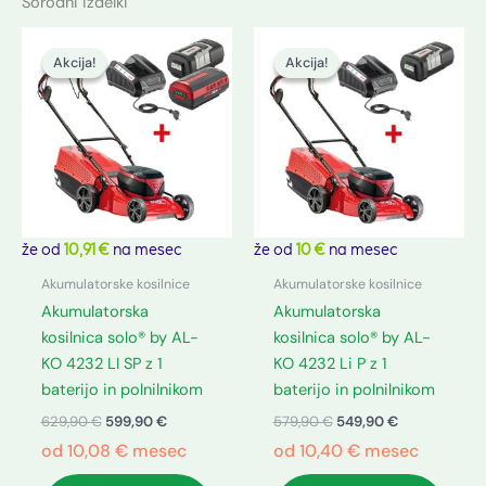
Sorodni izdelki
Izvirna
Trenutna
Izvirna
Trenutna
cena
cena
cena
cena
Akcija!
Akcija!
Akcija!
Akcija!
je
je:
je
je:
bila:
599,90 €.
bila:
549,90 €.
629,90 €.
579,90 €.
že od
10,91 €
na mesec
že od
10 €
na mesec
Akumulatorske kosilnice
Akumulatorske kosilnice
Akumulatorska
Akumulatorska
kosilnica solo® by AL-
kosilnica solo® by AL-
KO 4232 LI SP z 1
KO 4232 Li P z 1
baterijo in polnilnikom
baterijo in polnilnikom
629,90
€
599,90
€
579,90
€
549,90
€
od
10,08
€
mesec
od
10,40
€
mesec