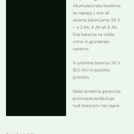
Akumulatorska kosilnica
se napaja z eno ali
dvema baterijama 36 V
– s 2 Ah, 4 Ah ali 8 Ah.
Ena baterija za veliko
vrtno in gozdarsko
opremo.
1x polnilna baterija 36 V
(8,0 Ah) in polnilec
priložen.
Naša dveletna garancija
proizvajalcavključuje
tudi baterijov tej napra