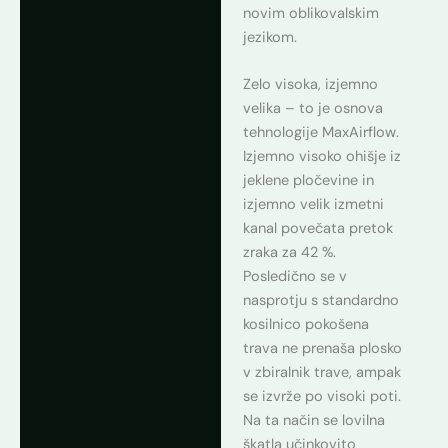
novim oblikovalskim
jezikom.
Zelo visoka, izjemno
velika – to je osnova
tehnologije MaxAirflow.
Izjemno visoko ohišje iz
jeklene pločevine in
izjemno velik izmetni
kanal povečata pretok
zraka za 42 %.
Posledično se v
nasprotju s standardno
kosilnico pokošena
trava ne prenaša plosko
v zbiralnik trave, ampak
se izvrže po visoki poti.
Na ta način se lovilna
škatla učinkovito