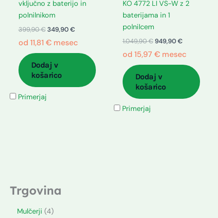
vključno z baterijo in
KO 4772 LI VS-W z 2
polnilnikom
baterijama in 1
polnilcem
399,90
€
349,90
€
1.049,90
€
949,90
€
od
11,81
€
mesec
od
15,97
€
mesec
Dodaj v
košarico
Dodaj v
košarico
Primerjaj
Primerjaj
Trgovina
Mulčerji
4