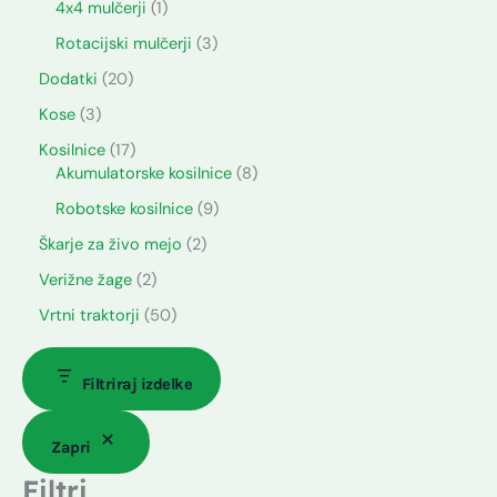
4x4 mulčerji
1
Rotacijski mulčerji
3
Dodatki
20
Kose
3
Kosilnice
17
Akumulatorske kosilnice
8
Robotske kosilnice
9
Škarje za živo mejo
2
Verižne žage
2
Vrtni traktorji
50
Filtriraj izdelke
Zapri
Filtri