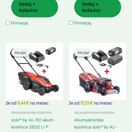
Dodaj v
Dodaj v
košarico
košarico
Primerjaj
Primerjaj
Izvirna
Trenutna
Izvirna
Trenutna
cena
cena
cena
cena
Akcija!
Akcija!
Akcija!
Akcija!
je
je:
je
je:
bila:
349,90 €.
bila:
949,90 €.
399,90 €.
1.049,90 €.
že od
11,44 €
na mesec
že od
15,33 €
na mesec
Akumulatorske kosilnice
Akumulatorske kosilnice
solo® by AL-KO akum.
Akumulatorska
kosilnica 3833 Li P
kosilnica solo® by AL-