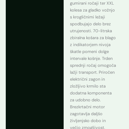
gumirani ročaji ter XXL
kolesa za gladko vožnjo
s krogličnimi ležaji
spodbujajo delo brez
utrujenosti. 70-litrska
zbiralna košara za blago
z indikatorjem nivoja
škatle pomeni dolge
intervale košnje. Trden
sprednji ročaj omogoča
lažji transport. Priročen
električni zagon in
zložljivo krmilo sta
dodatna komponenta
za udobno delo.
Brezkrtačni motor
zagotavlja daljšo
življenjsko dobo in
večjo zmogljivost.