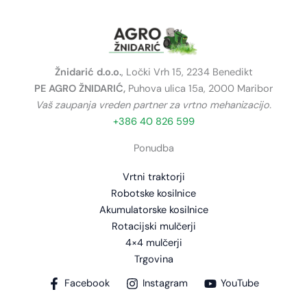
Žnidarić d.o.o.
, Ločki Vrh 15, 2234 Benedikt
PE AGRO ŽNIDARIĆ,
Puhova ulica 15a, 2000 Maribor
Vaš zaupanja vreden partner za vrtno mehanizacijo.
+386 40 826 599
Ponudba
Vrtni traktorji
Robotske kosilnice
Akumulatorske kosilnice
Rotacijski mulčerji
4×4 mulčerji
Trgovina
Facebook
Instagram
YouTube