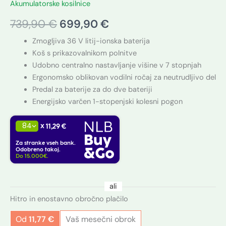
Akumulatorske kosilnice
739,90
€
699,90
€
Zmogljiva 36 V litij-ionska baterija
Koš s prikazovalnikom polnitve
Udobno centralno nastavljanje višine v 7 stopnjah
Ergonomsko oblikovan vodilni ročaj za neutrudljivo del
Predal za baterije za do dve bateriji
Energijsko varčen 1-stopenjski kolesni pogon
x
11,29 €
Za stranke vseh bank.
Odobreno takoj.
Do 15.000€.
ali
Hitro in enostavno obročno plačilo
Od
11,77
€
Vaš mesečni obrok