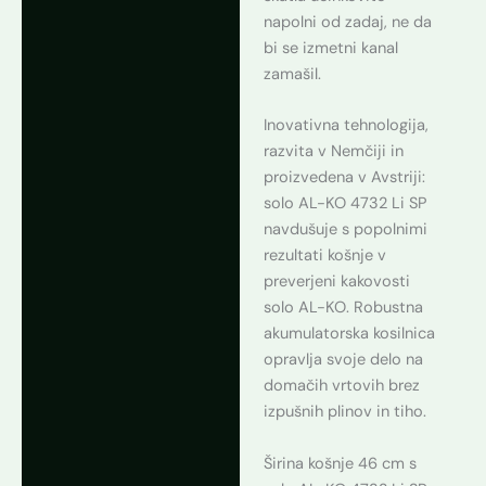
napolni od zadaj, ne da
bi se izmetni kanal
zamašil.
Inovativna tehnologija,
razvita v Nemčiji in
proizvedena v Avstriji:
solo AL-KO 4732 Li SP
navdušuje s popolnimi
rezultati košnje v
preverjeni kakovosti
solo AL-KO. Robustna
akumulatorska kosilnica
opravlja svoje delo na
domačih vrtovih brez
izpušnih plinov in tiho.
Širina košnje 46 cm s