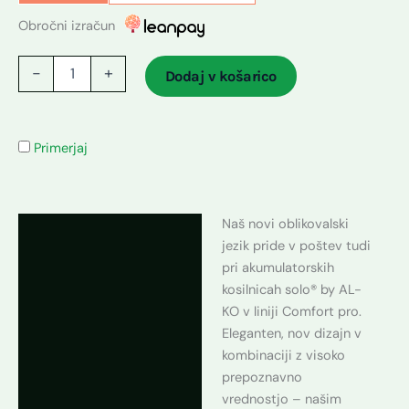
Obročni izračun
-
+
Dodaj v košarico
Primerjaj
Naš novi oblikovalski
Opis
jezik pride v poštev tudi
Dodatne podrobnosti
pri akumulatorskih
kosilnicah solo® by AL-
KO v liniji Comfort pro.
Eleganten, nov dizajn v
kombinaciji z visoko
prepoznavno
vrednostjo – našim