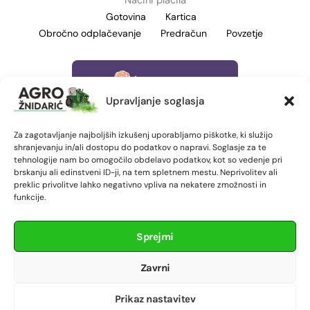
Načini plačila
Gotovina
Kartica
Obročno odplačevanje
Predračun
Povzetje
Upravljanje soglasja
Za zagotavljanje najboljših izkušenj uporabljamo piškotke, ki služijo
shranjevanju in/ali dostopu do podatkov o napravi. Soglasje za te
tehnologije nam bo omogočilo obdelavo podatkov, kot so vedenje pri
brskanju ali edinstveni ID-ji, na tem spletnem mestu. Neprivolitev ali
preklic privolitve lahko negativno vpliva na nekatere zmožnosti in
Pravne informacije
funkcije.
Splošni pogoji poslovanja
Politika zasebnosti
Sprejmi
Pravilnik o piškotkih (EU)
Zavrni
Garancija in reklamacije
Leanpay Informacije
Prikaz nastavitev
NLB Buy&Go izračun limita