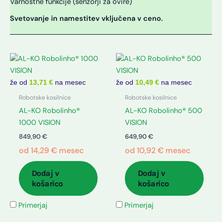
Varnostne funkcije (senzorji za ovire)
Svetovanje in namestitev vključena v ceno.
že od
13,71 €
na mesec
že od
10,49 €
na mesec
Robotske kosilnice
Robotske kosilnice
AL-KO Robolinho®
AL-KO Robolinho® 500
1000 VISION
VISION
849,90
€
649,90
€
od
14,29
€
mesec
od
10,92
€
mesec
Dodaj v
Dodaj v
košarico
košarico
Primerjaj
Primerjaj