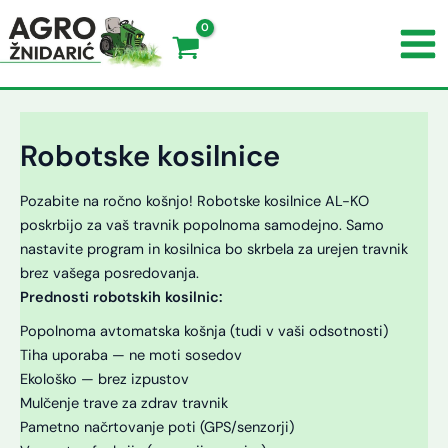
Š
K
R
i
a
a
r
t
z
i
e
p
n
g
o
a
o
l
r
r
o
Robotske kosilnice
e
i
ž
z
j
l
a
a
j
Pozabite na ročno košnjo! Robotske kosilnice AL-KO
v
i
poskrbijo za vaš travnik popolnoma samodejno. Samo
c
v
nastavite program in kosilnica bo skrbela za urejen travnik
m
o
s
brez vašega posredovanja.
t
Prednosti robotskih kosilnic:
Popolnoma avtomatska košnja (tudi v vaši odsotnosti)
Tiha uporaba — ne moti sosedov
Ekološko — brez izpustov
Mulčenje trave za zdrav travnik
Pametno načrtovanje poti (GPS/senzorji)