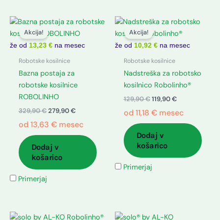
Izvirna
Trenutna
Izvirna
Trenutna
cena
cena
cena
cena
Akcija!
Akcija!
je
je:
je
je:
bila:
279,90 €.
bila:
119,90 €.
že od
13,23 €
na mesec
že od
10,92 €
na mesec
329,90 €.
129,90 €.
Robotske kosilnice
Robotske kosilnice
Bazna postaja za
Nadstreška za robotsko
robotske kosilnice
kosilnico Robolinho®
ROBOLINHO
129,90
€
119,90
€
329,90
€
279,90
€
od
11,18
€
mesec
od
13,63
€
mesec
Dodaj v
košarico
Dodaj v
košarico
Primerjaj
Primerjaj
Izvirna
Trenutna