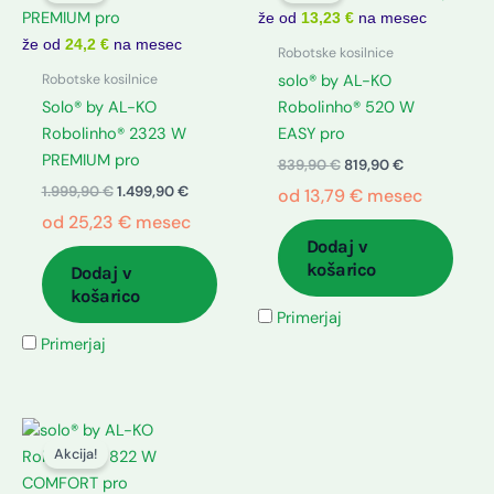
bila:
1.499,90 €.
bila:
819,90 €.
že od
13,23 €
na mesec
1.999,90 €.
839,90 €.
že od
24,2 €
na mesec
Robotske kosilnice
Robotske kosilnice
solo® by AL-KO
Solo® by AL-KO
Robolinho® 520 W
Robolinho® 2323 W
EASY pro
PREMIUM pro
839,90
€
819,90
€
1.999,90
€
1.499,90
€
od
13,79
€
mesec
od
25,23
€
mesec
Dodaj v
košarico
Dodaj v
košarico
Primerjaj
Primerjaj
Izvirna
Trenutna
cena
cena
Akcija!
je
je:
bila:
1.099,90 €.