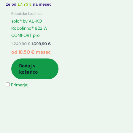
1.249,90 €.
že od
17,75 €
na mesec
Robotske kosilnice
solo® by AL-KO
Robolinho® 822 W
COMFORT pro
1.249,90
€
1.099,90
€
od
18,50
€
mesec
Dodaj v
košarico
Primerjaj