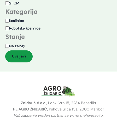
21 CM
Kategorija
Kosilnice
Robotske kosilnice
Stanje
Na zalogi
Uveljavi
Žnidarić d.o.o.
, Ločki Vrh 15, 2234 Benedikt
PE AGRO ŽNIDARIĆ,
Puhova ulica 15a, 2000 Maribor
Vaš zaupanja vreden partner za vrtno mehanizacijo.