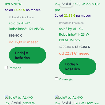
cena
cena
Akcija!
je
je:
bila:
1.349,90 €
že od
14,52 €
na mesec
1.799,90 €.
že od
21,78 €
na mesec
Robotske kosilnice
Robotske kosilnice
solo by AL-KO
Robolinho® 1121 VISION
solo® by AL-KO
Robolinho® 1423 W
899,90
€
PREMIUM pro
od
15,13
€
mesec
1.799,90
€
1.349,90
€
Dodaj v
od
22,71
€
mesec
košarico
Dodaj v
Primerjaj
košarico
Primerjaj
Izvirna
Trenutna
Izvirna
Trenutna
cena
cena
cena
cena
Akcija!
Akcija!
je
je:
je
je: