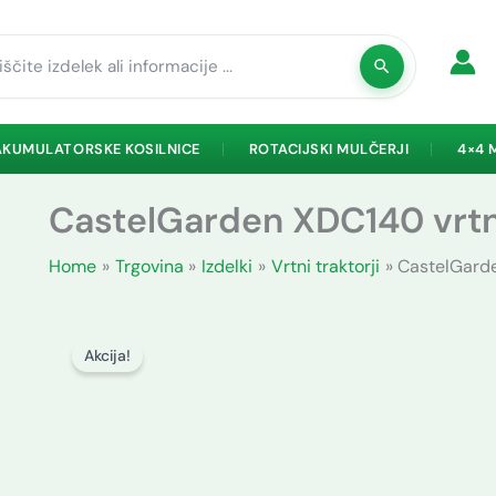
rch
AKUMULATORSKE KOSILNICE
ROTACIJSKI MULČERJI
4×4 
CastelGarden XDC140 vrtni
Home
Trgovina
Izdelki
Vrtni traktorji
CastelGarde
Akcija!