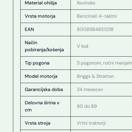
Material ohišja
Kovinsko
Vrsta motorja
Bencinski 4-taktni
EAN
8008984851238
Način
V koš
pobiranja/košenja
Tip pogona
S pogonom, ročni menjaln
Model motorja
Briggs & Stratton
Garancijska doba
24 mesecev
Delovna širina v
80 do 89
cm
Vrsta stroja
Vrtni traktorji