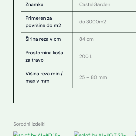
Znamka
CastelGarden
Primeren za
do 3000m2
površine do m2
Širina reza v cm
84 cm
Prostornina koša
200 L
za travo
Višina reza min /
25 – 80 mm
max v mm
Sorodni izdelki
Trenutna
Izvirna
Izvirna
Trenutna