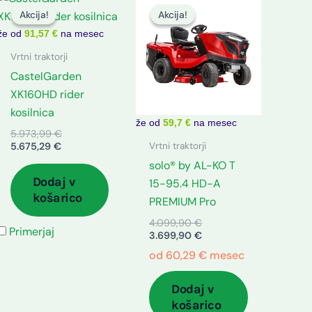
cena
cena
cena
cena
Akcija!
Akcija!
Akcija!
Akcija!
je:
je
je
je:
5.675,29 €.
bila:
bila:
3.699,90 €.
že od
91,57 €
na mesec
5.973,99 €.
4.099,90 €.
Vrtni traktorji
CastelGarden
XK160HD rider
kosilnica
že od
59,7 €
na mesec
5.973,99
€
Vrtni traktorji
5.675,29
€
solo® by AL-KO T
Dodaj v
15-95.4 HD-A
košarico
PREMIUM Pro
4.099,90
€
Primerjaj
3.699,90
€
od
60,29
€
mesec
Dodaj v
košarico