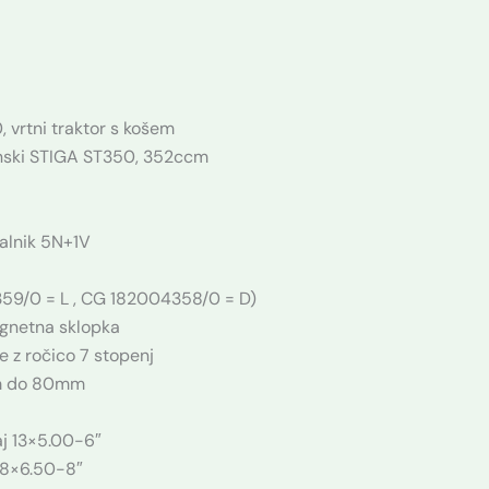
rtni traktor s košem
inski STIGA ST350, 352ccm
jalnik 5N+1V
59/0 = L , CG 182004358/0 = D)
agnetna sklopka
e z ročico 7 stopenj
mm do 80mm
aj 13×5.00-6″
 18×6.50-8″