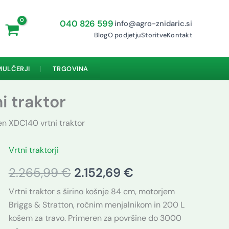
040 826 599
info@agro-znidaric.si
·
Blog
O podjetju
Storitve
Kontakt
MULČERJI
TRGOVINA
 traktor
n XDC140 vrtni traktor
Vrtni traktorji
CastelGarden
Izvirna
Trenutna
XDC140
2.265,99
€
2.152,69
€
vrtni
cena
cena
traktor
Vrtni traktor s širino košnje 84 cm, motorjem
količina
je
je:
Briggs & Stratton, ročnim menjalnikom in 200 L
bila:
2.152,69 €.
košem za travo. Primeren za površine do 3000