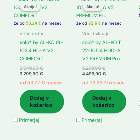
cena
cena
cena
cena
Akcija!
Akcija!
Akcija!
Akcija!
je:
je
je
je:
3.299,90 €.
bila:
bila:
4.499,90 €.
3.649,90 €.
5.299,90 €.
že od
53,24 €
na mesec
že od
72,6 €
na mesec
Vrtni traktorji
Vrtni traktorji
solo® by AL-KO 18-
solo® by AL-KO T
103.4 HD-A V2
22-105.4 HDD-A
COMFORT
V2 PREMIUM Pro
3.649,90
€
5.299,90
€
3.299,90
€
4.499,90
€
od
53,77
€
mesec
od
73,33
€
mesec
Dodaj v
Dodaj v
košarico
košarico
Primerjaj
Primerjaj