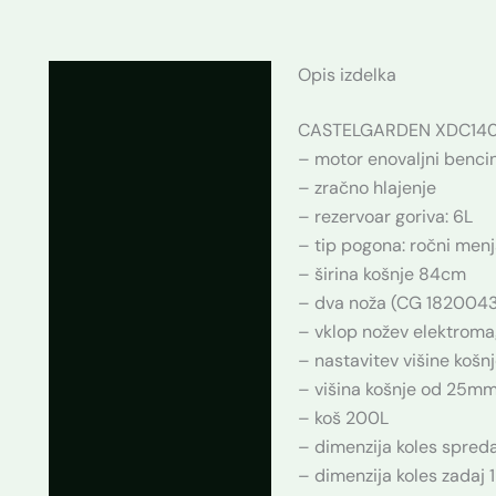
Opis izdelka
Opis
CASTELGARDEN XDC140, v
Dodatne podrobnosti
– motor enovaljni benc
– zračno hlajenje
– rezervoar goriva: 6L
– tip pogona: ročni men
– širina košnje 84cm
– dva noža (CG 1820043
– vklop nožev elektrom
– nastavitev višine košnj
– višina košnje od 25
– koš 200L
– dimenzija koles spred
– dimenzija koles zadaj