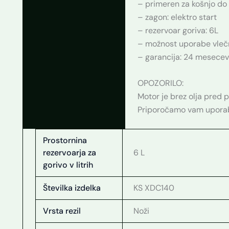
– primeren za košnjo d
– zagon: elektro start
– rezervoar goriva: 6L
– možnost uporabe vlečn
– garancija: 24 mesecev
OPOZORILO:
Motor je brez olja pred 
Priporočamo vam uporabo
Prostornina
rezervoarja za
6 L
gorivo v litrih
Številka izdelka
KS XDC140
Vrsta rezil
Noži