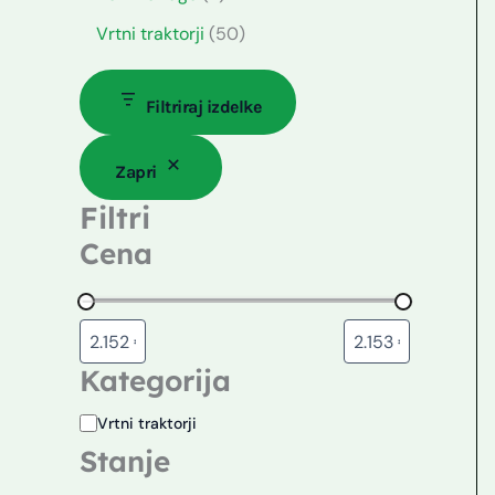
Vrtni traktorji
50
Filtriraj izdelke
Zapri
Filtri
Cena
Kategorija
Vrtni traktorji
Stanje