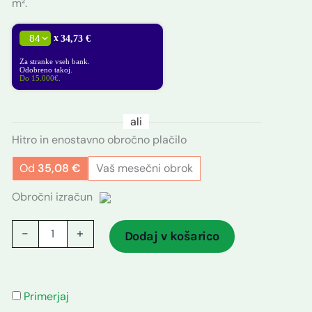
m².
2.265,99 €.
x
34,73 €
Za stranke vseh bank.
Odobreno takoj.
Do 15.000€.
ali
Hitro in enostavno obročno plačilo
Od
35,08
€
Vaš mesečni obrok
Obročni izračun
-
+
Dodaj v košarico
Primerjaj