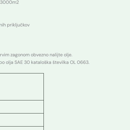
o 3000m2
ih priključkov
prvim zagonom obvezno nalijte olje.
 olja SAE 30 kataloška številka OL 0663.