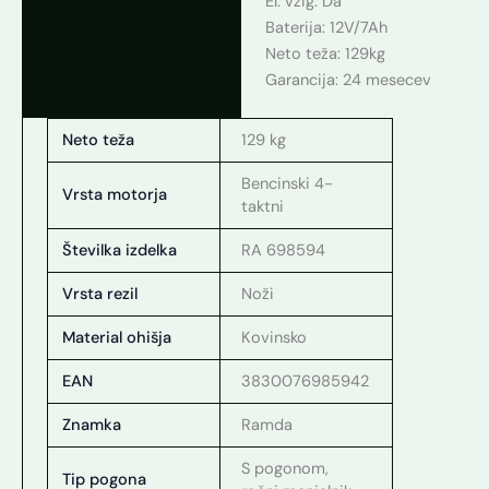
El. vžig: Da
Baterija: 12V/7Ah
Neto teža: 129kg
Garancija: 24 mesecev
Neto teža
129 kg
Bencinski 4-
Vrsta motorja
taktni
Številka izdelka
RA 698594
Vrsta rezil
Noži
Material ohišja
Kovinsko
EAN
3830076985942
Znamka
Ramda
S pogonom,
Tip pogona