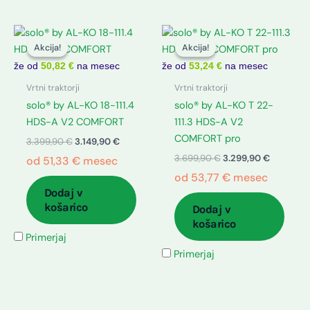
Izvirna
Trenutna
Izvirna
Trenutna
cena
cena
cena
cena
Akcija!
Akcija!
Akcija!
Akcija!
je
je:
je
je:
bila:
3.149,90 €.
bila:
3.299,90 
že od
50,82 €
na mesec
že od
53,24 €
na mesec
3.399,90 €.
3.699,90 €.
Vrtni traktorji
Vrtni traktorji
solo® by AL-KO 18-111.4
solo® by AL-KO T 22-
HDS-A V2 COMFORT
111.3 HDS-A V2
COMFORT pro
3.399,90
€
3.149,90
€
3.699,90
€
3.299,90
€
od
51,33
€
mesec
od
53,77
€
mesec
Dodaj v
košarico
Dodaj v
košarico
Primerjaj
Primerjaj