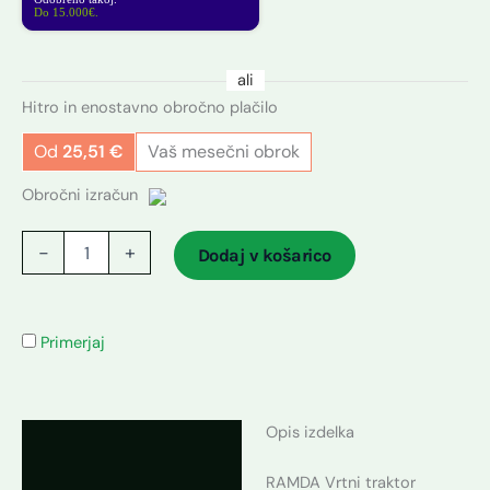
Do 15.000€.
ali
Hitro in enostavno obročno plačilo
Od
25,51
€
Vaš mesečni obrok
Obročni izračun
-
+
Dodaj v košarico
Primerjaj
Opis izdelka
Opis
RAMDA Vrtni traktor
Dodatne podrobnosti