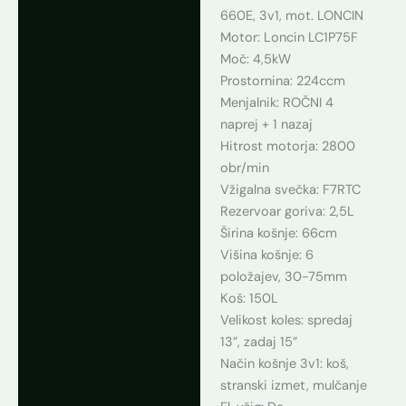
660E, 3v1, mot. LONCIN
Motor: Loncin LC1P75F
Moč: 4,5kW
Prostornina: 224ccm
Menjalnik: ROČNI 4
naprej + 1 nazaj
Hitrost motorja: 2800
obr/min
Vžigalna svečka: F7RTC
Rezervoar goriva: 2,5L
Širina košnje: 66cm
Višina košnje: 6
položajev, 30-75mm
Koš: 150L
Velikost koles: spredaj
13”, zadaj 15”
Način košnje 3v1: koš,
stranski izmet, mulčanje