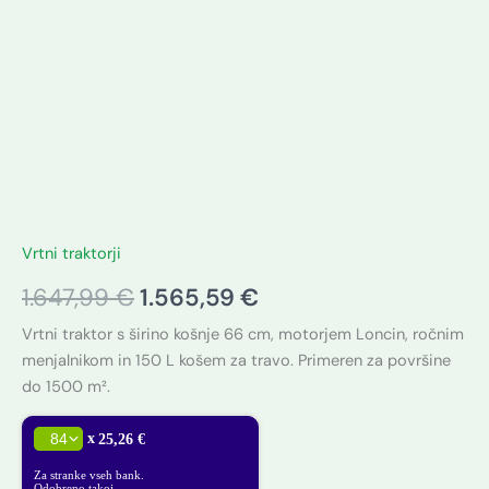
Vrtni traktorji
1.647,99
€
1.565,59
€
Vrtni traktor s širino košnje 66 cm, motorjem Loncin, ročnim
menjalnikom in 150 L košem za travo. Primeren za površine
do 1500 m².
x
25,26 €
Za stranke vseh bank.
Odobreno takoj.