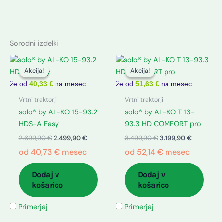
Sorodni izdelki
Izvirna
Trenutna
Izvirna
Trenutna
cena
cena
cena
cena
Akcija!
Akcija!
Akcija!
Akcija!
je
je:
je
je:
bila:
2.499,90 €.
bila:
3.199,90 €
že od
40,33 €
na mesec
že od
51,63 €
na mesec
2.699,90 €.
3.499,90 €.
Vrtni traktorji
Vrtni traktorji
solo® by AL-KO 15-93.2
solo® by AL-KO T 13-
HDS-A Easy
93.3 HD COMFORT pro
2.699,90
€
2.499,90
€
3.499,90
€
3.199,90
€
od
40,73
€
mesec
od
52,14
€
mesec
Dodaj v
Dodaj v
košarico
košarico
Primerjaj
Primerjaj