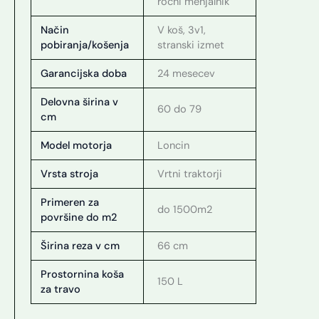
ročni menjalnik
Način
V koš, 3v1,
pobiranja/košenja
stranski izmet
Garancijska doba
24 mesecev
Delovna širina v
60 do 79
cm
Model motorja
Loncin
Vrsta stroja
Vrtni traktorji
Primeren za
do 1500m2
površine do m2
Širina reza v cm
66 cm
Prostornina koša
150 L
za travo