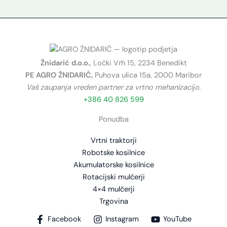
Žnidarić d.o.o.
, Ločki Vrh 15, 2234 Benedikt
PE AGRO ŽNIDARIĆ,
Puhova ulica 15a, 2000 Maribor
Vaš zaupanja vreden partner za vrtno mehanizacijo.
+386 40 826 599
Ponudba
Vrtni traktorji
Robotske kosilnice
Akumulatorske kosilnice
Rotacijski mulčerji
4×4 mulčerji
Trgovina
Facebook
Instagram
YouTube