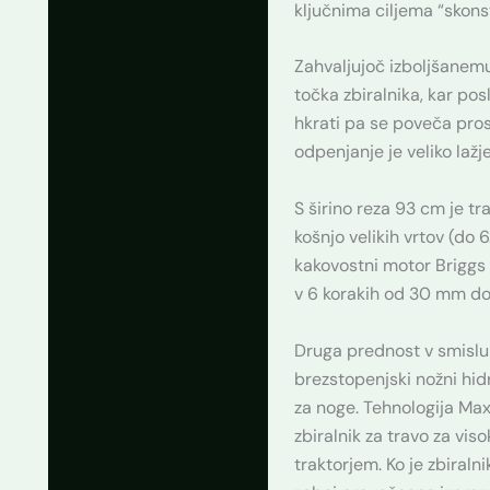
ključnima ciljema “skonst
Zahvaljujoč izboljšanemu
točka zbiralnika, kar p
hkrati pa se poveča prost
odpenjanje je veliko lažje
S širino reza 93 cm je t
košnjo velikih vrtov (do 
kakovostni motor Briggs 
v 6 korakih od 30 mm do
Druga prednost v smisl
brezstopenjski nožni hidr
za noge. Tehnologija Max
zbiralnik za travo za vis
traktorjem. Ko je zbiralni