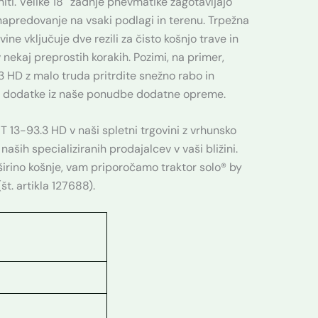
iti. Velike 18″ zadnje pnevmatike zagotavljajo
napredovanje na vsaki podlagi in terenu. Trpežna
vine vključuje dve rezili za čisto košnjo trave in
 nekaj preprostih korakih. Pozimi, na primer,
.3 HD z malo truda pritrdite snežno rabo in
e dodatke iz naše ponudbe dodatne opreme.
T 13-93.3 HD v naši spletni trgovini z vrhunsko
 naših specializiranih prodajalcev v vaši bližini.
 širino košnje, vam priporočamo traktor solo® by
t. artikla 127688).