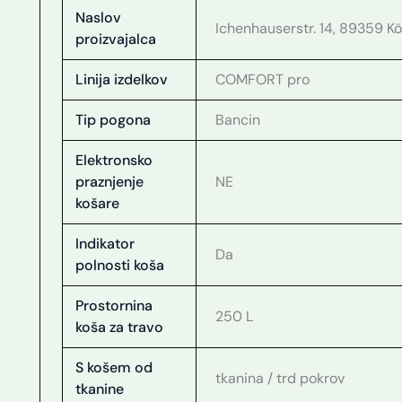
Naslov
Ichenhauserstr. 14, 89359 Kö
proizvajalca
Linija izdelkov
COMFORT pro
Tip pogona
Bancin
Elektronsko
praznjenje
NE
košare
Indikator
Da
polnosti koša
Prostornina
250 L
koša za travo
S košem od
tkanina / trd pokrov
tkanine