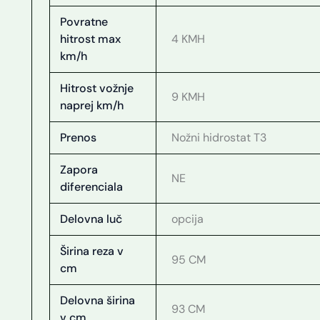
Povratne
hitrost max
4 KMH
km/h
Hitrost vožnje
9 KMH
naprej km/h
Prenos
Nožni hidrostat T3
Zapora
NE
diferenciala
Delovna luč
opcija
Širina reza v
95 CM
cm
Delovna širina
93 CM
v cm