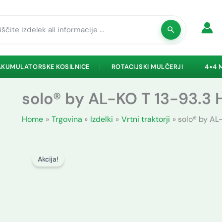
rch
AKUMULATORSKE KOSILNICE
ROTACIJSKI MULČERJI
4×4 
solo® by AL-KO T 13-93.
Home
Trgovina
Izdelki
Vrtni traktorji
solo® by A
Akcija!