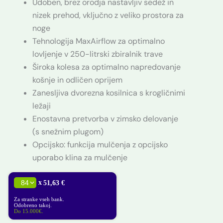
Udoben, brez orodja nastavljiv sedež in
3.499,90 €.
COMFORT
pro
nizek prehod, vključno z veliko prostora za
količina
noge
Tehnologija MaxAirflow za optimalno
lovljenje v 250-litrski zbiralnik trave
Široka kolesa za optimalno napredovanje
košnje in odličen oprijem
Zanesljiva dvorezna kosilnica s krogličnimi
ležaji
Enostavna pretvorba v zimsko delovanje
(s snežnim plugom)
Opcijsko: funkcija mulčenja z opcijsko
uporabo klina za mulčenje
x
51,63 €
Za stranke vseh bank.
Odobreno takoj.
Do 15.000€.