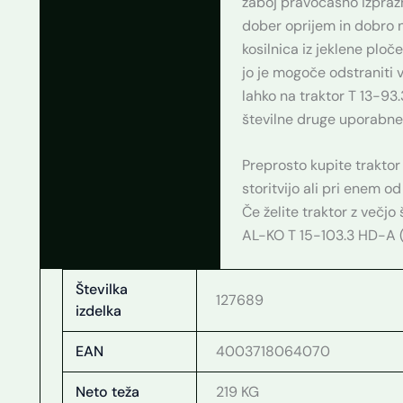
zaboj pravočasno izprazn
dober oprijem in dobro 
kosilnica iz jeklene ploče
jo je mogoče odstraniti v
lahko na traktor T 13-93
številne druge uporabn
Preprosto kupite traktor 
storitvijo ali pri enem od
Če želite traktor z večjo
AL-KO T 15-103.3 HD-A (š
Številka
127689
izdelka
EAN
4003718064070
Neto teža
219 KG