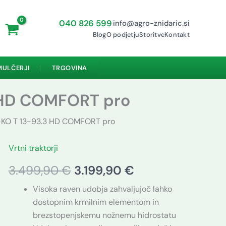
040 826 599
info@agro-znidaric.si
·
Blog
O podjetju
Storitve
Kontakt
MULČERJI
TRGOVINA
3 HD COMFORT pro
L-KO T 13-93.3 HD COMFORT pro
Vrtni traktorji
solo®
Izvirna
Trenutna
by
3.499,90
€
3.199,90
€
AL-
cena
cena
KO
Visoka raven udobja zahvaljujoč lahko
T
je
je:
13-
dostopnim krmilnim elementom in
93.3
bila:
3.199,90 €.
brezstopenjskemu nožnemu hidrostatu
HD