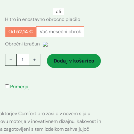
ali
Hitro in enostavno obročno plačilo
Od
52,14
€
Vaš mesečni obrok
Obročni izračun
-
+
Dodaj v košarico
Primerjaj
aktorjev Comfort pro zasije v novem sijaju
ovu motorja v inovativnem dizajnu. Kakovost in
ta zagotovljeni s tem izdelkom zahvaljujoč