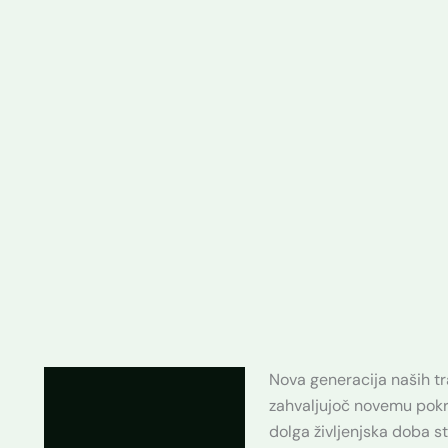
Nova generacija naših tr
Opis
zahvaljujoč novemu pokr
Dodatne podrobnosti
dolga življenjska doba s