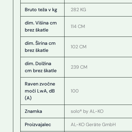
Bruto teža v kg
282 KG
dim. Višina cm
114 CM
brez škatle
dim. Širina cm
102 CM
brez škatle
dim. Dolžina
239 CM
cm brez škatle
Raven zvočne
moči LwA, dB
100
(A)
Znamka
solo® by AL-KO
Proizvajalec
AL-KO Geräte GmbH