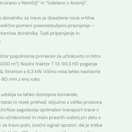
ruirano v Nemčiji” in “izdelano v Avstriji”.
 zbiralniku za travo je dosežena nova vrtilna
osledično pomeni poenostavljeno praznjenje –
ornina zbiralnika. Tudi pripenjanje in
.
raktor popolnoma primeren za učinkovito in hitro
6.000 m²). Kosilni traktor T 13-93.3 HD poganja
& Stratton s 6,3 kW. Višino reza lahko nastavite
 80 mm z eno roko.
u udobja so lahko dostopne komande,
ostat in nizek prehod, vključno z veliko prostora
Airflow zagotavlja optimalen transport trave v
oko učinkovitost in malo praznih voženj pri delu s
k za travo poln, zvočni signal opozori, da je treba