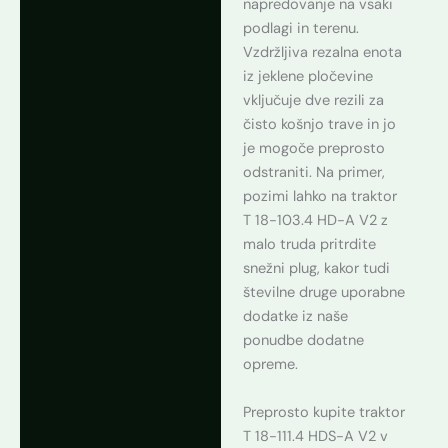
napredovanje na vsaki
podlagi in terenu.
Vzdržljiva rezalna enota
iz jeklene pločevine
vključuje dve rezili za
čisto košnjo trave in jo
je mogoče preprosto
odstraniti. Na primer,
pozimi lahko na traktor
T 18-103.4 HD-A V2 z
malo truda pritrdite
snežni plug, kakor tudi
številne druge uporabne
dodatke iz naše
ponudbe dodatne
opreme.
Preprosto kupite traktor
T 18-111.4 HDS-A V2 v