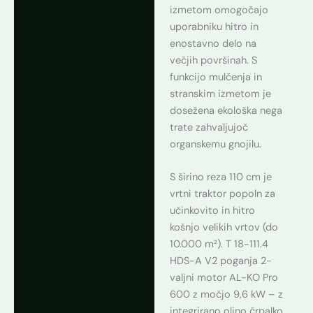
izmetom omogočajo
uporabniku hitro in
enostavno delo na
večjih površinah. S
funkcijo mulčenja in
stranskim izmetom je
dosežena ekološka nega
trate zahvaljujoč
organskemu gnojilu.
S širino reza 110 cm je
vrtni traktor popoln za
učinkovito in hitro
košnjo velikih vrtov (do
10.000 m²). T 18-111.4
HDS-A V2 poganja 2-
valjni motor AL-KO Pro
600 z močjo 9,6 kW – z
integrirano oljno črpalko