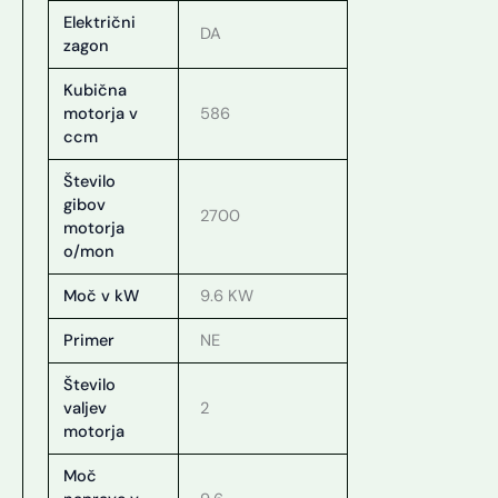
Električni
DA
zagon
Kubična
motorja v
586
ccm
Število
gibov
2700
motorja
o/mon
Moč v kW
9.6 KW
Primer
NE
Število
valjev
2
motorja
Moč