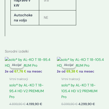
naprave v
9.6
kW
Autochoke
NE
na voljo
Sorodni izdelki
Izvirna
Trenutna
Izvirna
Trenutna
cena
cena
cena
cena
Akcija!
Akcija!
Akcija!
Akcija!
je
je:
je
je:
bila:
4.199,90 €.
bila:
4.299,90 
že od
67,76 €
na mesec
že od
69,38 €
na mesec
4.899,90 €.
5.099,90 €.
Vrtni traktorji
Vrtni traktorji
solo® by AL-KO T 18-
solo® by AL-KO T 18-
95.4 HD V2 PREMIUM
105.4 HD V2 PREMIUM
Pro
Pro
4.899,90
€
4.199,90
€
5.099,90
€
4.299,90
€