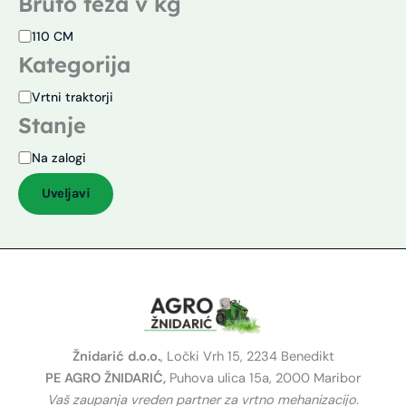
Bruto teža v kg
110 CM
Kategorija
Vrtni traktorji
Stanje
Na zalogi
Uveljavi
Žnidarić d.o.o.
, Ločki Vrh 15, 2234 Benedikt
PE AGRO ŽNIDARIĆ,
Puhova ulica 15a, 2000 Maribor
Vaš zaupanja vreden partner za vrtno mehanizacijo.