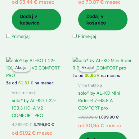
od
68,44
€
mesec
od
70,07
€
mesec
Dodaj v
Dodaj v
košarico
košarico
Primerjaj
Primerjaj
Izvirna
Trenutna
Izvirna
Trenutna
cena
cena
cena
cena
Akcija!
Akcija!
Akcija!
Akcija!
je
je:
je
je:
bila:
3.799,90 €.
bila:
1.899,90 €
že od
30,65 €
na mesec
4.399,90 €.
1.999,90 €.
že od
61,31 €
na mesec
Vrtni traktorji
Vrtni traktorji
solo® by AL-KO Mini
solo® by AL-KO T 22-
Rider R 7-63.8 A
103.3 HD-A V2
COMFORT pro
COMFORT PRO
1.999,90
€
1.899,90
€
4.399,90
€
3.799,90
€
od
30,95
€
mesec
od
61,92
€
mesec