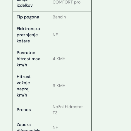
COMFORT pro
izdelkov
Tip pogona
Bancin
Elektronsko
praznjenje
NE
košare
Povratne
hitrost max
4 KMH
km/h
Hitrost
vožnje
9 KMH
naprej
km/h
Nožni hidrostat
Prenos
T3
Zapora
NE
diferenciala