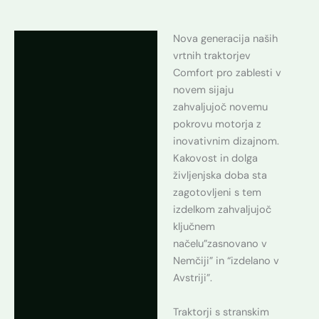
Nova generacija naših
Opis
vrtnih traktorjev
Dodatne podrobnosti
Comfort pro zablesti v
novem sijaju
zahvaljujoč novemu
pokrovu motorja z
inovativnim dizajnom.
Kakovost in dolga
življenjska doba sta
zagotovljeni s tem
izdelkom zahvaljujoč
ključnem
načelu”zasnovano v
Nemčiji” in “izdelano v
Avstriji”.
Traktorji s stranskim