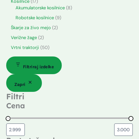
Kosilnice
17
Akumulatorske kosilnice
8
Robotske kosilnice
9
Škarje za živo mejo
2
Verižne žage
2
Vrtni traktorji
50
Filtriraj izdelke
Zapri
Filtri
Cena