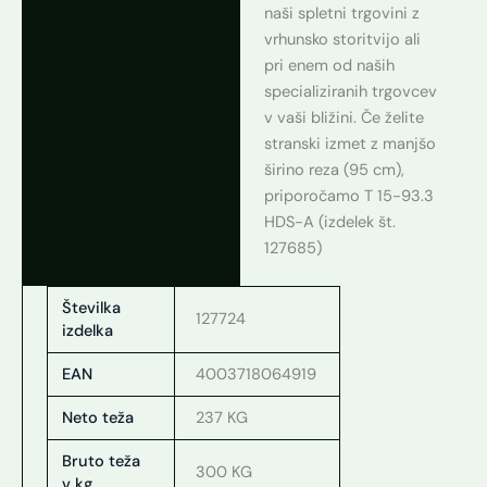
naši spletni trgovini z
vrhunsko storitvijo ali
pri enem od naših
specializiranih trgovcev
v vaši bližini. Če želite
stranski izmet z manjšo
širino reza (95 cm),
priporočamo T 15-93.3
HDS-A (izdelek št.
127685)
Številka
127724
izdelka
EAN
4003718064919
Neto teža
237 KG
Bruto teža
300 KG
v kg