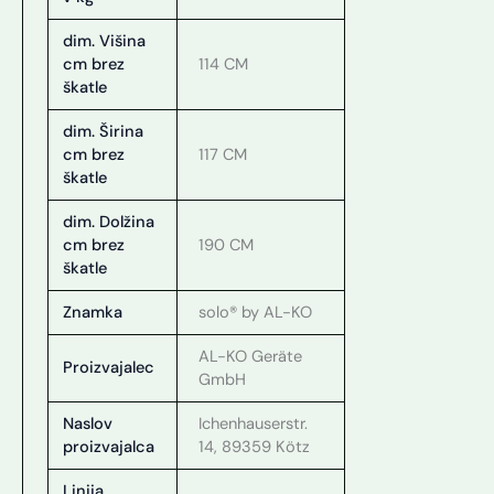
dim. Višina
cm brez
114 CM
škatle
dim. Širina
cm brez
117 CM
škatle
dim. Dolžina
cm brez
190 CM
škatle
Znamka
solo® by AL-KO
AL-KO Geräte
Proizvajalec
GmbH
Naslov
Ichenhauserstr.
proizvajalca
14, 89359 Kötz
Linija