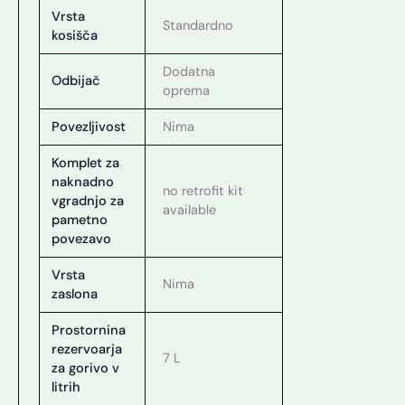
Vrsta
Standardno
kosišča
Dodatna
Odbijač
oprema
Povezljivost
Nima
Komplet za
naknadno
no retrofit kit
vgradnjo za
available
pametno
povezavo
Vrsta
Nima
zaslona
Prostornina
rezervoarja
7 L
za gorivo v
litrih