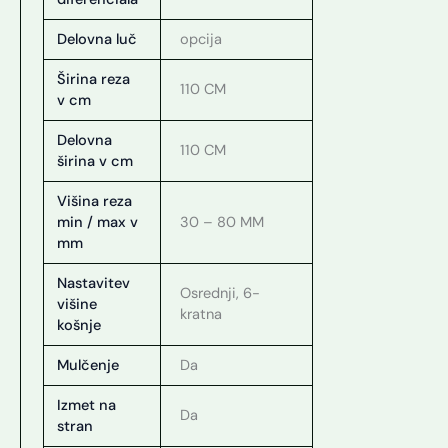
Delovna luč
opcija
Širina reza
110 CM
v cm
Delovna
110 CM
širina v cm
Višina reza
min / max v
30 – 80 MM
mm
Nastavitev
Osrednji, 6-
višine
kratna
košnje
Mulčenje
Da
Izmet na
Da
stran