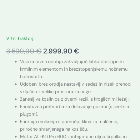
Pro
količina
Vrtni traktorji
3.599,90
€
2.999,90
€
Visoka raven udobja zahvaljujoč lahko dostopnim
krmilnim elementom in brezstopenjskemu nožnemu
hidrostatu.
Udoben, brez orodja nastavljiv sedež in nizek prehod,
vključno z veliko prostora za noge.
Zanesljiva kosilnica z dvemi rezili, s krogličnimi ležaji.
Enostavna pretvorba za delovanje pozimi (s snežnim
plugom).
Funkcija mulčenja s pomočjo klina za mulčenje,
priročno shranjenega na kosišču.
Motor AL-KO Pro 600 z integrirano oljno črpalko in