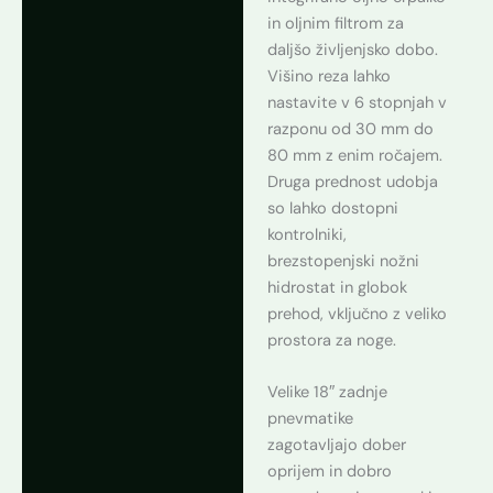
in oljnim filtrom za
daljšo življenjsko dobo.
Višino reza lahko
nastavite v 6 stopnjah v
razponu od 30 mm do
80 mm z enim ročajem.
Druga prednost udobja
so lahko dostopni
kontrolniki,
brezstopenjski nožni
hidrostat in globok
prehod, vključno z veliko
prostora za noge.
Velike 18″ zadnje
pnevmatike
zagotavljajo dober
oprijem in dobro