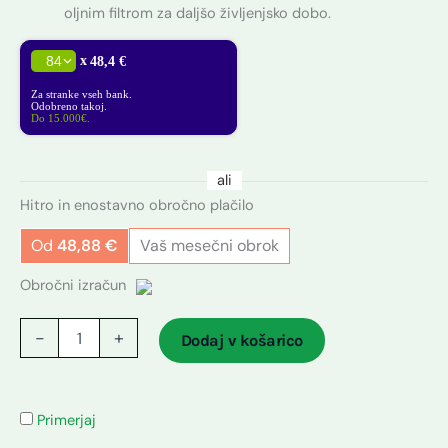
oljnim filtrom za daljšo življenjsko dobo.
x
48,4 €
Za stranke vseh bank.
Odobreno takoj.
Do 15.000€.
ali
Hitro in enostavno obročno plačilo
Od
48,88
€
Vaš mesečni obrok
Obročni izračun
-
+
Dodaj v košarico
Primerjaj