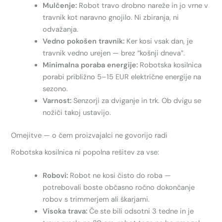
Mulčenje:
Robot travo drobno nareže in jo vrne v
travnik kot naravno gnojilo. Ni zbiranja, ni
odvažanja.
Vedno pokošen travnik:
Ker kosi vsak dan, je
travnik vedno urejen — brez “košnji dneva”.
Minimalna poraba energije:
Robotska kosilnica
porabi približno 5–15 EUR električne energije na
sezono.
Varnost:
Senzorji za dviganje in trk. Ob dvigu se
nožiči takoj ustavijo.
Omejitve — o čem proizvajalci ne govorijo radi
Robotska kosilnica ni popolna rešitev za vse:
Robovi:
Robot ne kosi čisto do roba —
potrebovali boste občasno ročno dokončanje
robov s trimmerjem ali škarjami.
Visoka trava:
Če ste bili odsotni 3 tedne in je