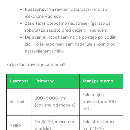
Postavitev:
Na ravnem delu travnika, blizu
električne vtičnice.
Zaščita:
Priporočamo nadstrešek (garažo za
robota) za zaščito pred dežjem in soncem.
Delovanje:
Robot sam najde postajo po vodilni
žici. Ko je napolnjen, sam nadaljuje s košnjo po
nastavljenem urniku.
Za kakšen travnik je primerna?
Lastnost
Primerno
Manj primerno
Zelo majhni
200–5.000+ m²
Velikost
travniki (pod 100
(odvisno od modela)
m²)
Do 35 % (odvisno od
Zelo strmi tereni
Nagib
modela)
(nad 40 %)