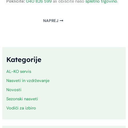
Pokličite:
040 826 599
ali obiščite našo
spletno trgovino
.
NAPREJ
Kategorije
AL-KO servis
Nasveti in vzdrževanje
Novosti
Sezonski nasveti
Vodiči za izbiro