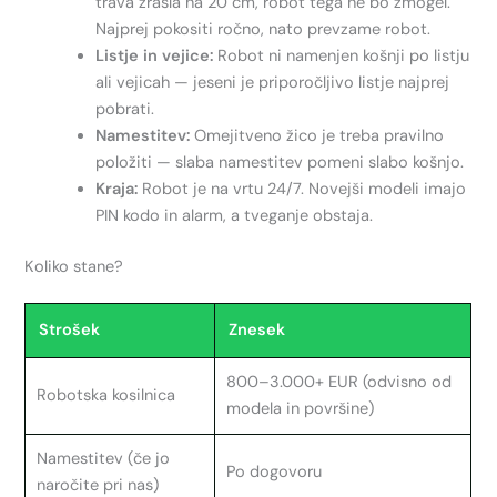
trava zrasla na 20 cm, robot tega ne bo zmogel.
Najprej pokositi ročno, nato prevzame robot.
Listje in vejice:
Robot ni namenjen košnji po listju
ali vejicah — jeseni je priporočljivo listje najprej
pobrati.
Namestitev:
Omejitveno žico je treba pravilno
položiti — slaba namestitev pomeni slabo košnjo.
Kraja:
Robot je na vrtu 24/7. Novejši modeli imajo
PIN kodo in alarm, a tveganje obstaja.
Koliko stane?
Strošek
Znesek
800–3.000+ EUR (odvisno od
Robotska kosilnica
modela in površine)
Namestitev (če jo
Po dogovoru
naročite pri nas)