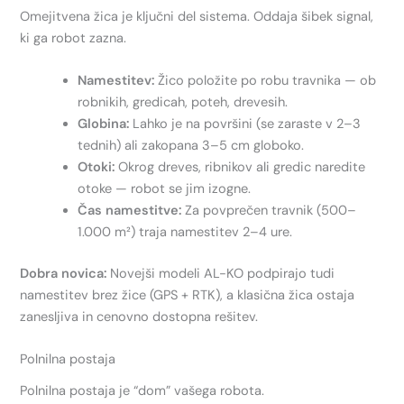
Omejitvena žica je ključni del sistema. Oddaja šibek signal,
ki ga robot zazna.
Namestitev:
Žico položite po robu travnika — ob
robnikih, gredicah, poteh, drevesih.
Globina:
Lahko je na površini (se zaraste v 2–3
tednih) ali zakopana 3–5 cm globoko.
Otoki:
Okrog dreves, ribnikov ali gredic naredite
otoke — robot se jim izogne.
Čas namestitve:
Za povprečen travnik (500–
1.000 m²) traja namestitev 2–4 ure.
Dobra novica:
Novejši modeli AL-KO podpirajo tudi
namestitev brez žice (GPS + RTK), a klasična žica ostaja
zanesljiva in cenovno dostopna rešitev.
Polnilna postaja
Polnilna postaja je “dom” vašega robota.