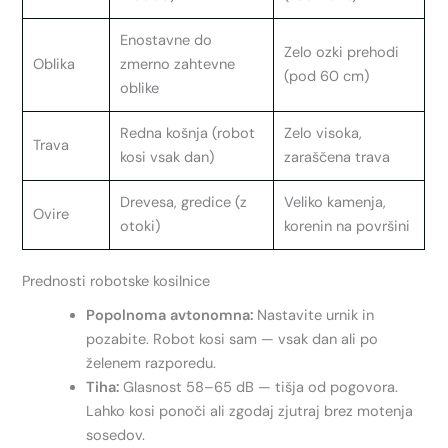
Enostavne do
Zelo ozki prehodi
Oblika
zmerno zahtevne
(pod 60 cm)
oblike
Redna košnja (robot
Zelo visoka,
Trava
kosi vsak dan)
zaraščena trava
Drevesa, gredice (z
Veliko kamenja,
Ovire
otoki)
korenin na površini
Prednosti robotske kosilnice
Popolnoma avtonomna:
Nastavite urnik in
pozabite. Robot kosi sam — vsak dan ali po
želenem razporedu.
Tiha:
Glasnost 58–65 dB — tišja od pogovora.
Lahko kosi ponoči ali zgodaj zjutraj brez motenja
sosedov.