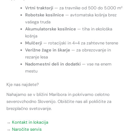
Vrtni traktorji
— za travnike od 500 do 5.000 m²
Robotske kosilnice
— avtomatska košnja brez
vašega truda
Akumulatorske kosilnice
— tiha in ekološka
košnja
Mulčerji
— rotacijski in 4×4 za zahtevne terene
Verižne žage in škarje
— za obrezovanje in
rezanje lesa
Nadomestni deli in dodatki
— vse na enem
mestu
Kje nas najdete?
Nahajamo se v bližini Maribora in pokrivamo celotno
severovzhodno Slovenijo. Obiščite nas ali pokličite za
brezplačno svetovanje.
→
Kontakt in lokacija
→
Naročite servis